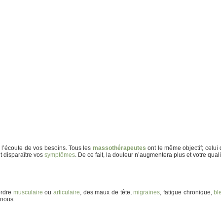
 l’écoute de vos besoins. Tous les
massothérapeutes
ont le même objectif; celui 
t disparaître vos
symptômes
. De ce fait, la douleur n’augmentera plus et votre qual
ordre
musculaire
ou
articulaire
, des maux de tête,
migraines
, fatigue chronique,
bl
 nous.