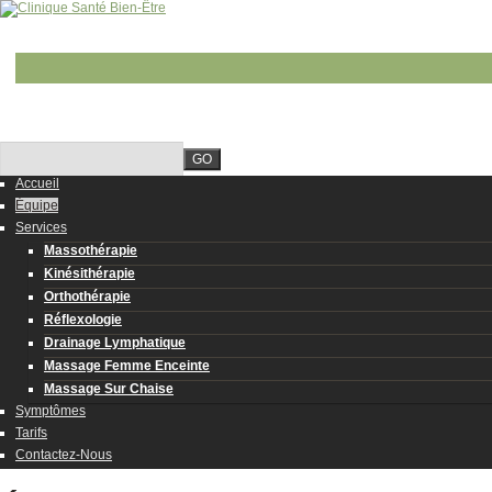
Pour que le temps s'arrête …
Visitez notre page Facebook pour plus d’informations sur nos promotions!
514-439-3836
Accueil
Équipe
Services
Massothérapie
Kinésithérapie
Orthothérapie
Réflexologie
Drainage Lymphatique
Massage Femme Enceinte
Massage Sur Chaise
Symptômes
Tarifs
Contactez-Nous