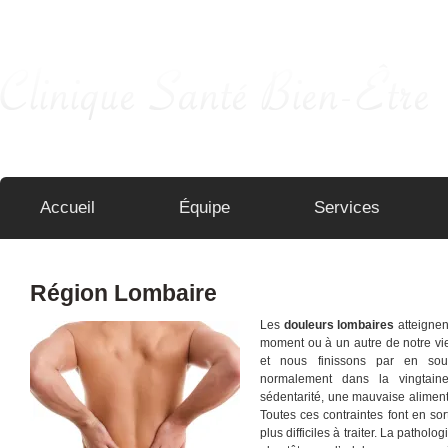
Pour que le temps s'arrête …
Accueil
Équipe
Services
Région Lombaire
Les
douleurs lombaires
atteigne
moment ou à un autre de notre vie
et nous finissons par en so
normalement dans la vingtain
sédentarité, une mauvaise aliment
Toutes ces contraintes font en so
plus difficiles à traiter. La pathol