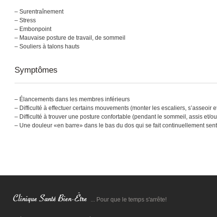
– Surentraînement
– Stress
– Embonpoint
– Mauvaise posture de travail, de sommeil
– Souliers à talons hauts
Symptômes
– Élancements dans les membres inférieurs
– Difficulté à effectuer certains mouvements (monter les escaliers, s’asseoir e
– Difficulté à trouver une posture confortable (pendant le sommeil, assis et/o
– Une douleur «en barre» dans le bas du dos qui se fait continuellement sent
... Pour que le temps s'arrête!