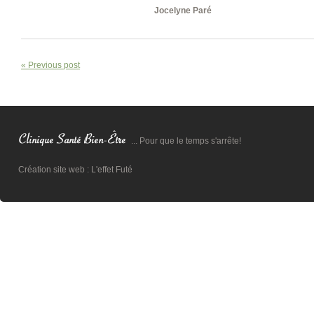
Jocelyne Paré
« Previous post
... Pour que le temps s'arrête!
Création site web :
L'effet Futé