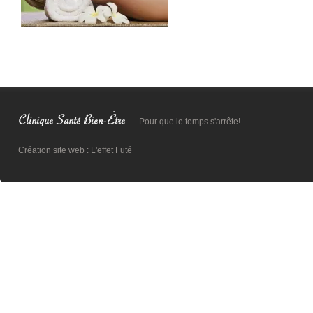
... Pour que le temps s'arrête!
Création site web :
L'effet Futé