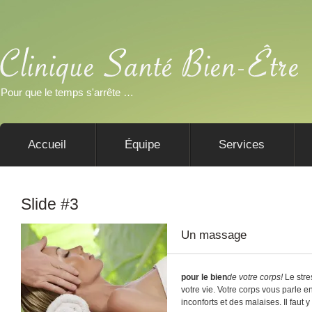
Pour que le temps s'arrête …
Accueil
Équipe
Services
Slide #3
Un massage
pour le bien
de votre corps!
Le stre
votre vie. Votre corps vous parle 
inconforts et des malaises. Il faut